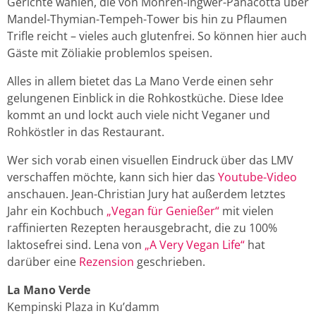
Gerichte wählen, die von Möhren-Ingwer-Panacotta über
Mandel-Thymian-Tempeh-Tower bis hin zu Pflaumen
Trifle reicht – vieles auch glutenfrei. So können hier auch
Gäste mit Zöliakie problemlos speisen.
Alles in allem bietet das La Mano Verde einen sehr
gelungenen Einblick in die Rohkostküche. Diese Idee
kommt an und lockt auch viele nicht Veganer und
Rohköstler in das Restaurant.
Wer sich vorab einen visuellen Eindruck über das LMV
verschaffen möchte, kann sich hier das
Youtube-Video
anschauen. Jean-Christian Jury hat außerdem letztes
Jahr ein Kochbuch
„Vegan für Genießer“
mit vielen
raffinierten Rezepten herausgebracht, die zu 100%
laktosefrei sind. Lena von
„A Very Vegan Life“
hat
darüber eine
Rezension
geschrieben.
La Mano Verde
Kempinski Plaza in Ku’damm