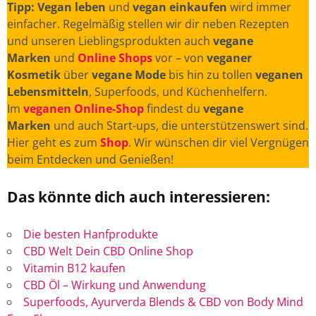
Tipp: Vegan leben
und
vegan einkaufen
wird immer
einfacher. Regelmäßig stellen wir dir neben Rezepten
und unseren Lieblingsprodukten auch
vegane
Marken
und
Online Shops
vor – von
veganer
Kosmetik
über
vegane Mode
bis hin zu tollen
veganen
Lebensmitteln
, Superfoods, und Küchenhelfern.
Im
veganen Online-Shop
findest du
vegane
Marken
und auch Start-ups, die unterstützenswert sind.
Hier geht es zum
Shop
. Wir wünschen dir viel Vergnügen
beim Entdecken und Genießen!
Das könnte dich auch interessieren:
Die besten Hanfprodukte
CBD Welt Dein CBD Online Shop
Vitamin B12 kaufen
CBD Öl – Wirkung und Anwendung
Superfoods, Ayurverda Blends & CBD von Body Mind