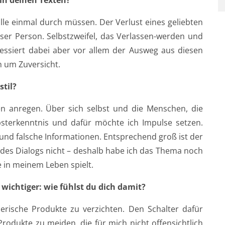
in deinen Texten?
alle einmal durch müssen. Der Verlust eines geliebten
ser Person. Selbstzweifel, das Verlassen-werden und
ressiert dabei aber vor allem der Ausweg aus diesen
 um Zuversicht.
til?
 anregen. Über sich selbst und die Menschen, die
bsterkenntnis und dafür möchte ich Impulse setzen.
 und falsche Informationen. Entsprechend groß ist der
 des Dialogs nicht – deshalb habe ich das Thema noch
 in meinem Leben spielt.
 wichtiger: wie fühlst du dich damit?
ierische Produkte zu verzichten. Den Schalter dafür
odukte zu meiden, die für mich nicht offensichtlich