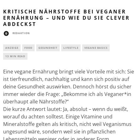
KRITISCHE NÄHRSTOFFE BEI VEGANER
ERNÄHRUNG – UND WIE DU SIE CLEVER
ABDECKST
REDAKTION
ANZEIGE
FOOD
GESUNDHEIT
LIFESTYLE
VEGANE BASICS
13 MIN READ
Eine vegane Ernährung bringt viele Vorteile mit sich: Sie
ist tierfreundlich, nachhaltig und kann sich positiv auf
deine Gesundheit auswirken. Dennoch hörst du sicher
immer wieder die Frage: „Bekomme ich als Veganer*in
überhaupt alle Nährstoffe?“
Die kurze Antwort lautet: Ja, absolut – wenn du weißt,
worauf du achten solltest. Einige Vitamine und
Mineralstoffe gelten als kritisch, nicht weil Veganismus
ungesund wäre, sondern weil sie in pflanzlichen
Lebensmitteln weniger oder in anderer Form