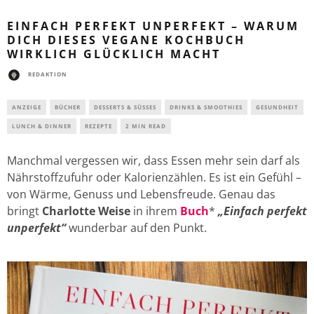
EINFACH PERFEKT UNPERFEKT – WARUM
DICH DIESES VEGANE KOCHBUCH
WIRKLICH GLÜCKLICH MACHT
REDAKTION
ANZEIGE
BÜCHER
DESSERTS & SÜSSES
DRINKS & SMOOTHIES
GESUNDHEIT
LUNCH & DINNER
REZEPTE
2 MIN READ
Manchmal vergessen wir, dass Essen mehr sein darf als
Nährstoffzufuhr oder Kalorienzählen. Es ist ein Gefühl –
von Wärme, Genuss und Lebensfreude. Genau das
bringt
Charlotte Weise
in ihrem
Buch
*
„Einfach perfekt
unperfekt“
wunderbar auf den Punkt.