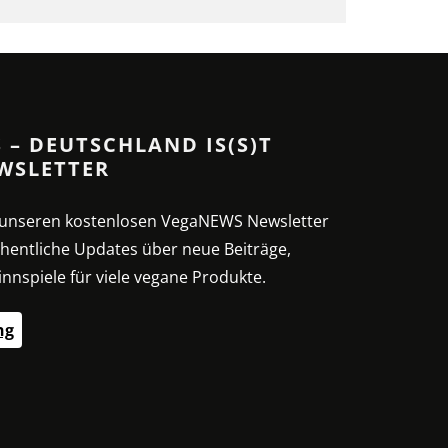
 – DEUTSCHLAND IS(S)T
WSLETTER
t unseren kostenlosen VegaNEWS Newsletter
hentliche Updates über neue Beiträge,
nnspiele für viele vegane Produkte.
ng
SSE – G
SPIRULINA: DIE
VEG
HNE:
NÄHRSTOFFREICHE
SE
MIKROALGE
EI