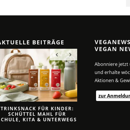
VEGANEWS
AKTUELLE BEITRÄGE
VEGAN NE
Abonniere jetz
und erhalte wöc
Aktionen & Gewi
zur Anmeldu
TRINKSNACK FÜR KINDER:
CREMIGE SAHNESO
SCHÜTTEL MAHL FÜR
ANZ OHNE SA
SCHULE, KITA & UNTERWEGS