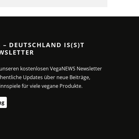
 – DEUTSCHLAND IS(S)T
WSLETTER
t unseren kostenlosen VegaNEWS Newsletter
hentliche Updates über neue Beiträge,
nnspiele für viele vegane Produkte.
ng
SSE – G
SPIRULINA: DIE
VEG
HNE:
NÄHRSTOFFREICHE
SE
MIKROALGE
EI