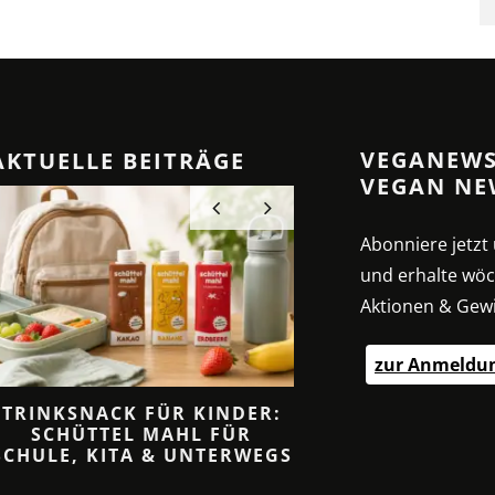
VEGANEWS
AKTUELLE BEITRÄGE
VEGAN NE
Abonniere jetz
und erhalte wöc
Aktionen & Gewi
zur Anmeldu
TRINKSNACK FÜR KINDER:
CREMIGE SAHNESO
SCHÜTTEL MAHL FÜR
ANZ OHNE SA
SCHULE, KITA & UNTERWEGS