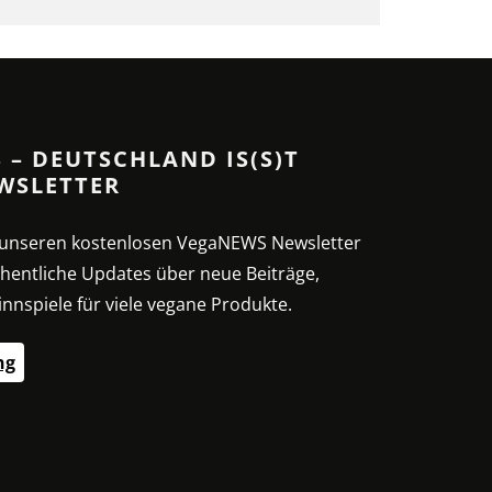
 – DEUTSCHLAND IS(S)T
WSLETTER
t unseren kostenlosen VegaNEWS Newsletter
hentliche Updates über neue Beiträge,
nnspiele für viele vegane Produkte.
ng
SSE – G
SPIRULINA: DIE
VEG
HNE:
NÄHRSTOFFREICHE
SE
MIKROALGE
EI