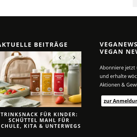
VEGANEWS
AKTUELLE BEITRÄGE
VEGAN NE
Abonniere jetz
und erhalte wöc
Aktionen & Gewi
zur Anmeldu
TRINKSNACK FÜR KINDER:
CREMIGE SAHNESO
SCHÜTTEL MAHL FÜR
ANZ OHNE SA
SCHULE, KITA & UNTERWEGS