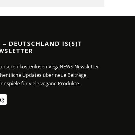
 – DEUTSCHLAND IS(S)T
WSLETTER
t unseren kostenlosen VegaNEWS Newsletter
hentliche Updates über neue Beiträge,
nnspiele für viele vegane Produkte.
ng
SSE – G
SPIRULINA: DIE
VEG
HNE:
NÄHRSTOFFREICHE
SE
MIKROALGE
EI