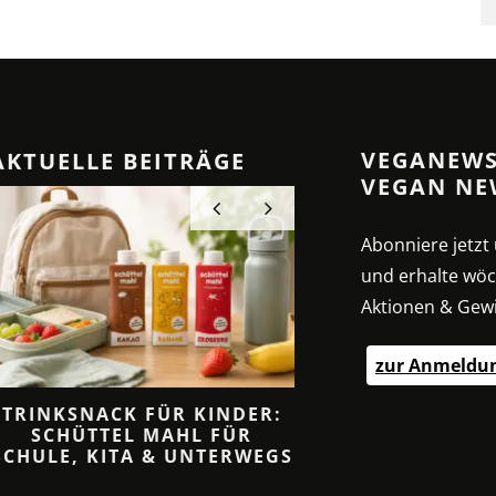
VEGANEWS
AKTUELLE BEITRÄGE
VEGAN NE
Abonniere jetz
und erhalte wöc
Aktionen & Gewi
zur Anmeldu
TRINKSNACK FÜR KINDER:
CREMIGE SAHNESO
SCHÜTTEL MAHL FÜR
ANZ OHNE SA
SCHULE, KITA & UNTERWEGS