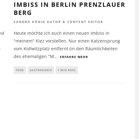
IMBISS IN BERLIN PRENZLAUER
BERG
SANDRA KÖNIG AUTOR & CONTENT EDITOR
Und
Heute möchte ich euch einen neuen Imbiss in
"meinem" Kiez vorstellen. Nur einen Katzensprung
-
vom Kollwitzplatz entfernt (in den Räumlichkeiten
des ehemaligen "M
...
ERFAHRE MEHR
FOOD
GASTRONOMIE
1 MIN READ