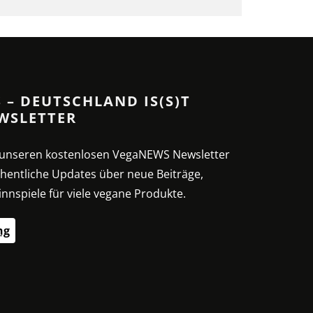
 – DEUTSCHLAND IS(S)T
WSLETTER
t unseren kostenlosen VegaNEWS Newsletter
hentliche Updates über neue Beiträge,
nnspiele für viele vegane Produkte.
ng
SSE – G
SPIRULINA: DIE
VEG
HNE:
NÄHRSTOFFREICHE
SE
MIKROALGE
EI