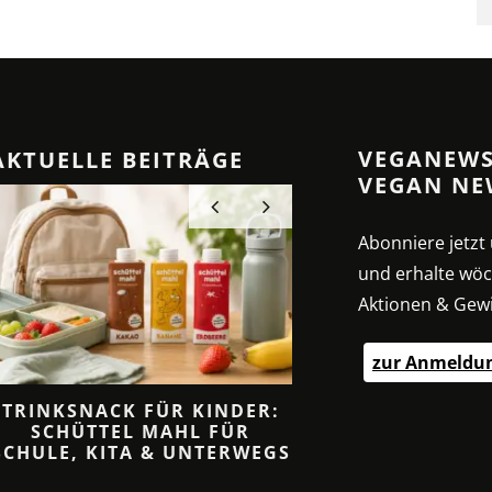
VEGANEWS
AKTUELLE BEITRÄGE
VEGAN NE
Abonniere jetz
und erhalte wöc
Aktionen & Gewi
zur Anmeldu
TRINKSNACK FÜR KINDER:
CREMIGE SAHNESO
SCHÜTTEL MAHL FÜR
ANZ OHNE SA
SCHULE, KITA & UNTERWEGS