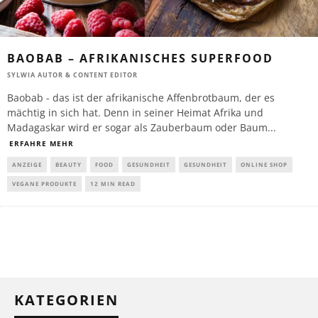
BAOBAB – AFRIKANISCHES SUPERFOOD
SYLWIA AUTOR & CONTENT EDITOR
Baobab - das ist der afrikanische Affenbrotbaum, der es
mächtig in sich hat. Denn in seiner Heimat Afrika und
Madagaskar wird er sogar als Zauberbaum oder Baum
...
ERFAHRE MEHR
ANZEIGE
BEAUTY
FOOD
GESUNDHEIT
GESUNDHEIT
ONLINE SHOP
VEGANE PRODUKTE
12 MIN READ
KATEGORIEN