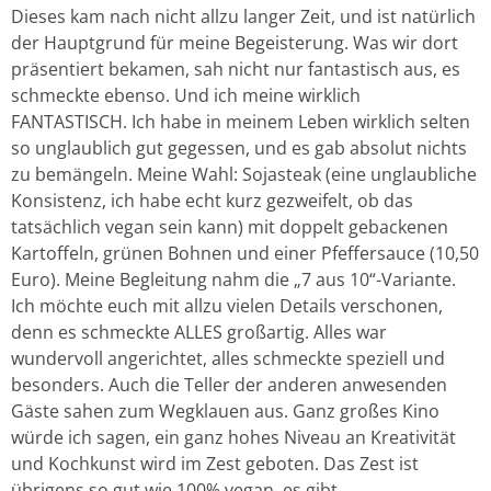
Dieses kam nach nicht allzu langer Zeit, und ist natürlich
der Hauptgrund für meine Begeisterung. Was wir dort
präsentiert bekamen, sah nicht nur fantastisch aus, es
schmeckte ebenso. Und ich meine wirklich
FANTASTISCH. Ich habe in meinem Leben wirklich selten
so unglaublich gut gegessen, und es gab absolut nichts
zu bemängeln. Meine Wahl: Sojasteak (eine unglaubliche
Konsistenz, ich habe echt kurz gezweifelt, ob das
tatsächlich vegan sein kann) mit doppelt gebackenen
Kartoffeln, grünen Bohnen und einer Pfeffersauce (10,50
Euro). Meine Begleitung nahm die „7 aus 10“-Variante.
Ich möchte euch mit allzu vielen Details verschonen,
denn es schmeckte ALLES großartig. Alles war
wundervoll angerichtet, alles schmeckte speziell und
besonders. Auch die Teller der anderen anwesenden
Gäste sahen zum Wegklauen aus. Ganz großes Kino
würde ich sagen, ein ganz hohes Niveau an Kreativität
und Kochkunst wird im Zest geboten. Das Zest ist
übrigens so gut wie 100% vegan, es gibt